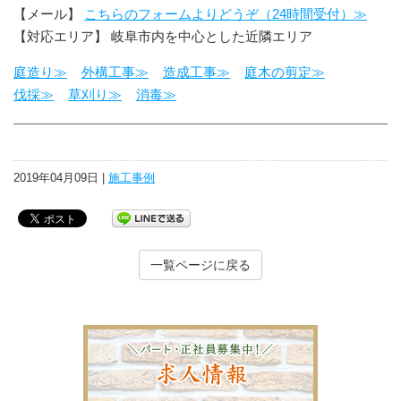
【メール】
こちらのフォームよりどうぞ（24時間受付）≫
【対応エリア】 岐阜市内を中心とした近隣エリア
庭造り≫
外構工事≫
造成工事≫
庭木の剪定≫
伐採≫
草刈り≫
消毒≫
2019年04月09日 |
施工事例
一覧ページに戻る