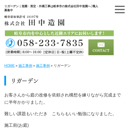
リガーデン｜造園・剪定・外構工事は岐阜市の株式会社田中造園へ│職人
募集中
HOME
»
施工事例
»
施工事例
»
リガーデン
リガーデン
お客さんから庭の改修を依頼され構想を練りながら完成まで
に半年かかりました。
難しい課題もいただき こちらもいい勉強になりました。
施工前(お庭)